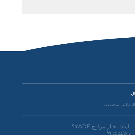
ل
لمظللة المخصصة
لماذا تختار مراوح YADE؟
2023/2/13