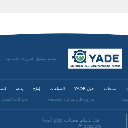
مصنع موثوق للمروحة الصناعية
ت
منتجات
حول YADE
الصناعات
إنتاج
يدعم
اتصا
صة
مراوح طرد مركزي مخصصة
محركات القطب ا
هل لديكم معدات إنتاج آلية؟
2023/2/16