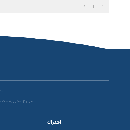
1
بي
مراوح محورية مخص
اشتراك