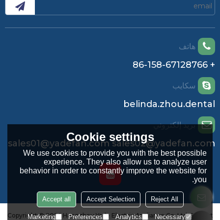
هاتف
+ 86-158-67128766
سكايب
belinda.zhou.dental
بريد إلكتروني
Cookie settings
sales01@yadefan.com sales02@yadefan.com
We use cookies to provide you with the best possible
experience. They also allow us to analyze user
behavior in order to constantly improve the website for
you.
Accept all
Accept Selection
Reject All
Copyright © 2026
Hangzhou Yade Electric Appliance Co.,Ltd.
Support
Marketing
Preferences
Analytics
Necessary