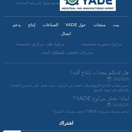
مصنع موثوق للمروحة الصناعية
بيت
منتجات
حول YADE
الصناعات
إنتاج
يدعم
اتصال
مراوح محورية مخصصة
مراوح طرد مركزي مخصصة
محركات القطب المظللة المخصصة
هل لديكم معدات إنتاج آلية؟
2023/2/16
تتميز معدات الإنتاج الأوتوماتيكية بالعديد من المزايا ، حيث تعمل على تحسين الكفاءة
والتحكم في جودة المنتج.
لماذا تختار مراوح YADE؟
2023/2/13
ما هي مميزات مروحة YADE؟ ما هي مميزات المنتج؟
اشتراك