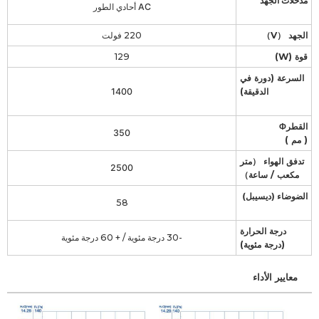
مدخلات الجهد
AC أحادي الطور
الجهد （V）
220 فولت
قوة (W)
129
السرعة (دورة في
الدقيقة)
1400
القطرΦ
350
( مم )
تدفق الهواء （متر
2500
مكعب / ساعة）
الضوضاء (ديسيبل)
58
درجة الحرارة
-30 درجة مئوية / + 60 درجة مئوية
(درجة مئوية)
معايير الأداء