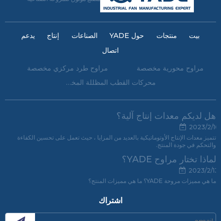
بيت
منتجات
حول YADE
الصناعات
إنتاج
يدعم
اتصال
مراوح محورية مخصصة
مراوح طرد مركزي مخصصة
محركات القطب المظللة المخصصة
هل لديكم معدات إنتاج آلية؟
2023/2/16
تتميز معدات الإنتاج الأوتوماتيكية بالعديد من المزايا ، حيث تعمل على تحسين الكفاءة
والتحكم في جودة المنتج.
لماذا تختار مراوح YADE؟
2023/2/13
ما هي مميزات مروحة YADE؟ ما هي مميزات المنتج؟
اشتراك