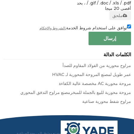
/ .gif / .doc / .xls / .pdf ، بحد
أقصى 20 ميجا
ملحق
توافق على استخدام شروط الخدمة,
الشروط والاحكام
إرسال
الكلمات الدالة
مراوح محورية من الفولاذ المقاوم للصدأ
عمر طويل لمصنع المروحة المحورية لـ HVAC
مروحة محورية AC مخصصة عالية الكفاءة
مروحة محورية للبيع بالجملة للمبخر
مصنع مراوح التدفق المحوري
مراوح شفط محورية صناعية
مصنع موثوق للمروحة الصناعية