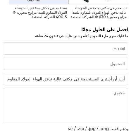
تستخدم في مكثف منخفض الضوضاء
تستخدم في مكثف منخفض الضوضاء
عالية تدفق الهواء الفولاذ المقاوم للصدأ
الفولاذ المقاوم للصدأ مراوح محورية Φ
مراوح محورية Φ 630 الشركة المصنعة
400-5 الشركة المصنعة
احصل على الحلول مجانًا
ما عليك سوى ملء النموذج أدناه وسنرد عليك في غضون 24 ساعة.
يدعم فقط .rar / .zip / .jpg / .png