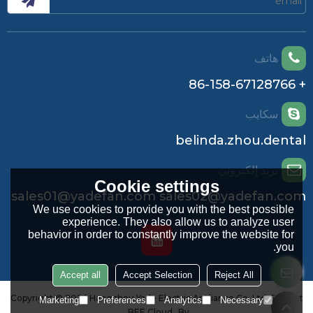
هاتف
+ 86-158-67128766
سكايب
belinda.zhou.dental
بريد إلكتروني
Cookie settings
sales01@yadefan.com sales02@yadefan.com
We use cookies to provide you with the best possible
experience. They also allow us to analyze user
behavior in order to constantly improve the website for
you.
Accept all
Accept Selection
Reject All
Copyright © 2026
Hangzhou Yade Electric Appliance Co.,Ltd.
Support
Marketing
Preferences
Analytics
Necessary
BEE Cloud
By