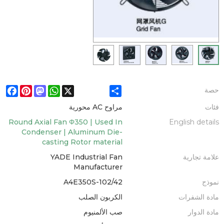
ebook
Pinterest
Mastodon
WhatsApp
X
Share
حصة
فئات
مراوح AC محورية
Round Axial Fan Φ350 | Used In
English details
Condenser | Aluminum Die-
casting Rotor material
علامة تجارية
YADE Industrial Fan
Manufacturer
نموذج
A4E350S-102/42
مادة الشفرات
الكربون الصلب
مادة الدوار
صب الألمنيوم