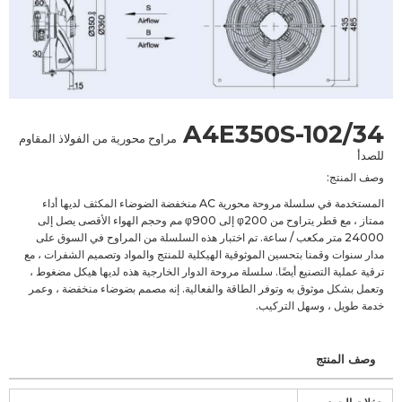
A4E350S-102/34
مراوح محورية من الفولاذ المقاوم
للصدأ
وصف المنتج:
المستخدمة في سلسلة مروحة محورية AC منخفضة الضوضاء المكثف لديها أداء
ممتاز ، مع قطر يتراوح من φ200 إلى φ900 مم وحجم الهواء الأقصى يصل إلى
24000 متر مكعب / ساعة. تم اختبار هذه السلسلة من المراوح في السوق على
مدار سنوات وقمنا بتحسين الموثوقية الهيكلية للمنتج والمواد وتصميم الشفرات ، مع
ترقية عملية التصنيع أيضًا. سلسلة مروحة الدوار الخارجية هذه لديها هيكل مضغوط ،
وتعمل بشكل موثوق به وتوفر الطاقة والفعالية. إنه مصمم بضوضاء منخفضة ، وعمر
خدمة طويل ، وسهل التركيب.
وصف المنتج