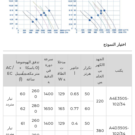
اختيار النموذج
الجهد
سرعة
مدخلا
تدفق الهواء
ضوضا
االكهر
دورة
تكرار
حاضِر
ت
(0 باسكال)
ء
AC /
يكتب
بى
في
هرتز
أ
الطاق
متر مكعب /
ديسيبل
EC
الخام
الدقيق
ة W
ساعة
(أ)
س
ة
260
60
1400
129
0.65
50
0
A4E350S-
تيار
220
102/34
متردد
280
62
1650
165
0.77
60
0
260
61
1400
129
0.4
50
0
A4D350S-
تيار
380
102/34
متردد