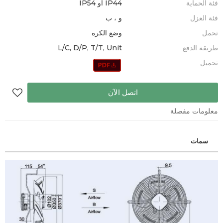
فئة الحماية
IP44 أو IP54
فئة العزل
و ، ب
تحمل
وضع الكره
طريقة الدفع
L/C, D/P, T/T, Unit
تحميل
اتصل الآن
معلومات مفصلة
سمات