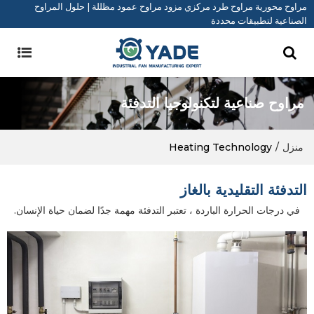
مراوح محورية مراوح طرد مركزي مزود مراوح عمود مظللة | حلول المراوح
الصناعية لتطبيقات محددة
مراوح صناعية لتكنولوجيا التدفئة
منزل
/
Heating Technology
التدفئة التقليدية بالغاز
في درجات الحرارة الباردة ، تعتبر التدفئة مهمة جدًا لضمان حياة الإنسان.