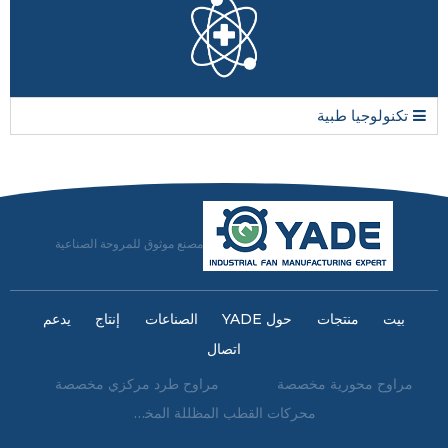
تكنولوجيا طبية
مصنع موثوق للمروحة الصناعية
بيت
منتجات
حول YADE
الصناعات
إنتاج
يدعم
اتصال
مراوح محورية مخصصة
مراوح طرد مركزي مخصصة
محركات القطب المظللة المخصصة