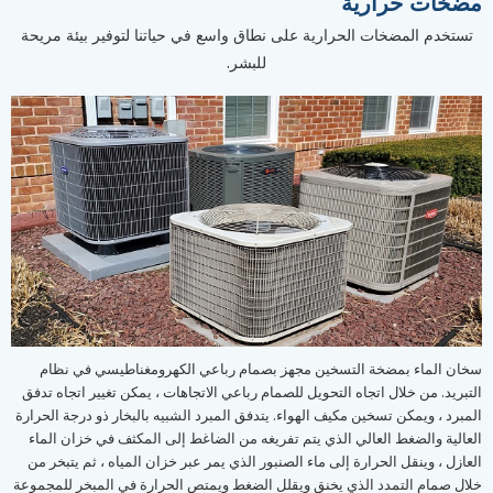
مضخات حرارية
تستخدم المضخات الحرارية على نطاق واسع في حياتنا لتوفير بيئة مريحة
للبشر.
سخان الماء بمضخة التسخين مجهز بصمام رباعي الكهرومغناطيسي في نظام
التبريد. من خلال اتجاه التحويل للصمام رباعي الاتجاهات ، يمكن تغيير اتجاه تدفق
المبرد ، ويمكن تسخين مكيف الهواء. يتدفق المبرد الشبيه بالبخار ذو درجة الحرارة
العالية والضغط العالي الذي يتم تفريغه من الضاغط إلى المكثف في خزان الماء
العازل ، وينقل الحرارة إلى ماء الصنبور الذي يمر عبر خزان المياه ، ثم يتبخر من
خلال صمام التمدد الذي يخنق ويقلل الضغط ويمتص الحرارة في المبخر للمجموعة