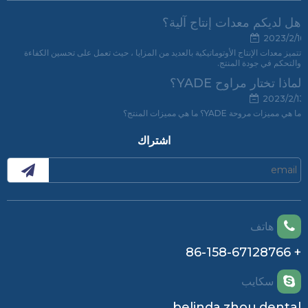
هل لديكم معدات إنتاج آلية؟
2023/2/16
تتميز معدات الإنتاج الأوتوماتيكية بالعديد من المزايا ، حيث تعمل على تحسين الكفاءة
والتحكم في جودة المنتج.
لماذا تختار مراوح YADE؟
2023/2/13
ما هي مميزات مروحة YADE؟ ما هي مميزات المنتج؟
اشتراك
هاتف
+ 86-158-67128766
سكايب
belinda.zhou.dental