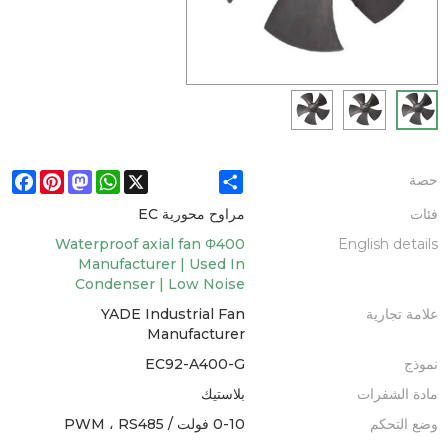
ebook
Pinterest
Mastodon
WhatsApp
X
Share
حصة
فئات
مراوح محورية EC
Waterproof axial fan Φ400
English details
Manufacturer | Used In
Condenser | Low Noise
علامة تجارية
YADE Industrial Fan
Manufacturer
نموذج
EC92-A400-G
مادة الشفرات
بلاستيك
وضع التحكم
0-10 فولت / PWM ، RS485