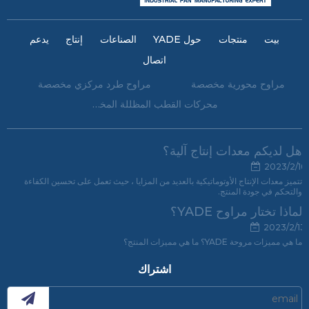
بيت
منتجات
حول YADE
الصناعات
إنتاج
يدعم
اتصال
مراوح محورية مخصصة
مراوح طرد مركزي مخصصة
محركات القطب المظللة المخصصة
هل لديكم معدات إنتاج آلية؟
2023/2/16
تتميز معدات الإنتاج الأوتوماتيكية بالعديد من المزايا ، حيث تعمل على تحسين الكفاءة
والتحكم في جودة المنتج.
لماذا تختار مراوح YADE؟
2023/2/13
ما هي مميزات مروحة YADE؟ ما هي مميزات المنتج؟
اشتراك