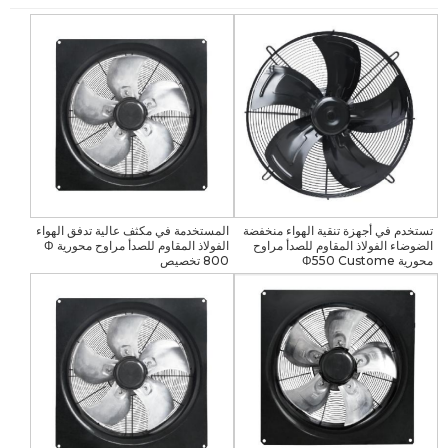
تستخدم في أجهزة تنقية الهواء منخفضة
المستخدمة في مكثف عالية تدفق الهواء
الضوضاء الفولاذ المقاوم للصدأ مراوح
الفولاذ المقاوم للصدأ مراوح محورية Φ
محورية Φ550 Custome
800 تخصيص