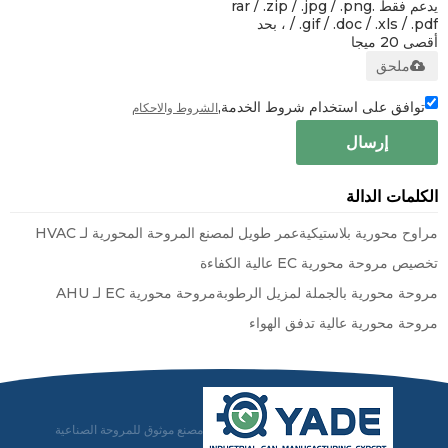
يدعم فقط .rar / .zip / .jpg / .png
/ .gif / .doc / .xls / .pdf ، بحد
أقصى 20 ميجا
ملحق
توافق على استخدام شروط الخدمة,
الشروط والاحكام
إرسال
الكلمات الدالة
مراوح محورية بلاستيكية
عمر طويل لمصنع المروحة المحورية لـ HVAC
تخصيص مروحة محورية EC عالية الكفاءة
مروحة محورية بالجملة لمزيل الرطوبة
مروحة محورية EC لـ AHU
مروحة محورية عالية تدفق الهواء
مصنع موثوق للمروحة الصناعية