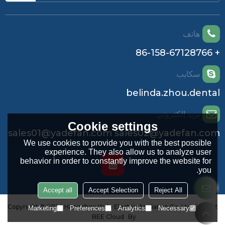
هاتف
+ 86-158-67128766
سكايب
belinda.zhou.dental
بريد إلكتروني
Cookie settings
sales01@yadefan.com sales02@yadefan.com
We use cookies to provide you with the best possible
experience. They also allow us to analyze user
behavior in order to constantly improve the website for
you.
Accept all
Accept Selection
Reject All
Copyright © 2026
Hangzhou Yade Electric Appliance Co.,Ltd.
Support
Marketing
Preferences
Analytics
Necessary
BEE Cloud
By