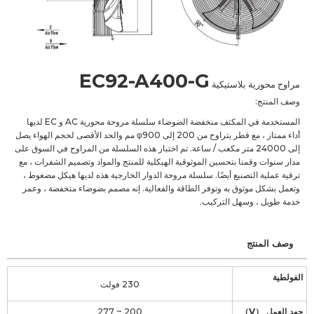
EC92-A400-G
مراوح محورية بلاستيكية
وصف المنتج:
المستخدمة في المكثف منخفضة الضوضاء سلسلة مروحة محورية AC و EC لديها
أداء ممتاز ، مع قطر يتراوح من 200 إلى φ900 مم والحد الأقصى لحجم الهواء يصل
إلى 24000 متر مكعب / ساعة. تم اختبار هذه السلسلة من المراوح في السوق على
مدار سنوات وقمنا بتحسين الموثوقية الهيكلية للمنتج والمواد وتصميم الشفرات ، مع
ترقية عملية التصنيع أيضًا. سلسلة مروحة الدوار الخارجية هذه لديها هيكل مضغوط ،
وتعمل بشكل موثوق به وتوفر الطاقة والفعالية. إنه مصمم بضوضاء منخفضة ، وعمر
خدمة طويل ، وسهل التركيب.
وصف المنتج
الفولطية
230 فولت
جهد العمل （V）
200 ~ 277