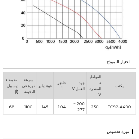
اختيار النموذج
الفولطي
سرعة
ضوضاء
ة
جهد
حاضِر
يكتب
قوة دبليو
دورة في
ديسيبل
المقدرة
العمل V
أ
الدقيقة
(أ)
V
200 ~
68
1100
145
1.04
230
EC92-A400
277
ميزة تخصيص