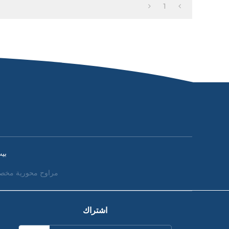
1
بي
مراوح محورية مخص
اشتراك