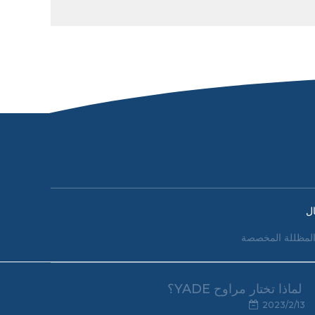
ل
لمظللة المخصصة
لماذا تختار مراوح YADE؟
2023/2/13