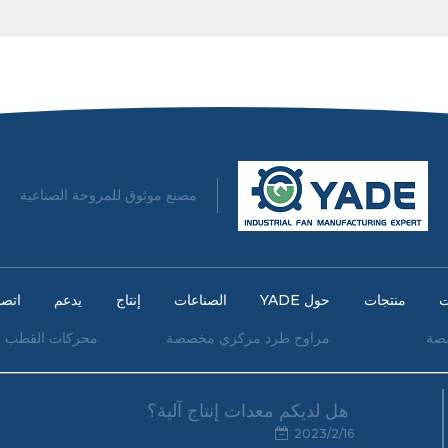
مصنع موثوق للمروحة الصناعية
ت
منتجات
حول YADE
الصناعات
إنتاج
يدعم
اتصا
صة
مراوح طرد مركزي مخصصة
محركات القطب ا
هل لديكم معدات إنتاج آلية؟
2023/2/16