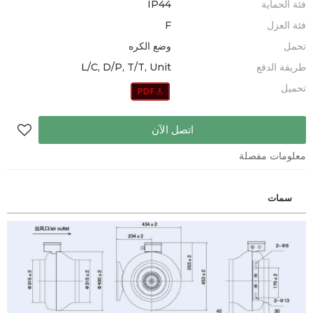
فئة الحماية
IP44
فئة العزل
F
تحمل
وضع الكره
طريقة الدفع
L/C, D/P, T/T, Unit
تحميل
اتصل الآن
معلومات مفصلة
سمات