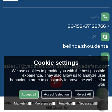
هاتف
+ 86-158-67128766
سكايب
belinda.zhou.dental
بريد إلكتروني
Cookie settings
sales01@yadefan.com sales02@yadefan.com
We use cookies to provide you with the best possible
experience. They also allow us to analyze user
behavior in order to constantly improve the website for
you.
Accept all
Accept Selection
Reject All
Copyright © 2026
Hangzhou Yade Electric Appliance Co.,Ltd.
Support
Marketing
Preferences
Analytics
Necessary
BEE Cloud
By