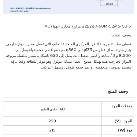
B2E280-50M-92/45-G315 مراوح مجاري الهواء AC
وصف المنتج:
تغطي سلسلة مروحة الطرد المركزي المنحنية للخلف التي تعمل بمحرك دوار خارجي
بتيار متردد نطاق قطر من φ133 إلى φ560 مم ، مع أقصى حجم هواء يصل إلى
8،500 م 3 / ساعة وأقصى ضغط ثابت يصل إلى 650 باسكال. تتميز سلسلة مروحة
الدوار الخارجية هذه بهيكل مدمج ، يعمل بشكل موثوق وهو موفر للطاقة وفعال. إنه
مصمم بضوضاء منخفضة ، وعمر خدمة طويل ، وسهل التركيب.
وصف المنتج
مدخلات الجهد
AC أحادي الطور
الجهد （V）
220
قوة (W)
215