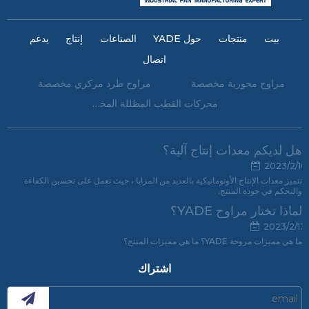
بيت
منتجات
حول YADE
الصناعات
إنتاج
يدعم
اتصال
مراوح محورية مخصصة
مراوح طرد مركزي مخصصة
محركات القطب المظللة المخصصة
هل لديكم معدات إنتاج آلية؟
2023/2/16
تتميز معدات الإنتاج الأوتوماتيكية بالعديد من المزايا ، حيث تعمل على تحسين الكفاءة
والتحكم في جودة المنتج.
لماذا تختار مراوح YADE؟
2023/2/13
ما هي مميزات مروحة YADE؟ ما هي مميزات المنتج؟
اشتراك