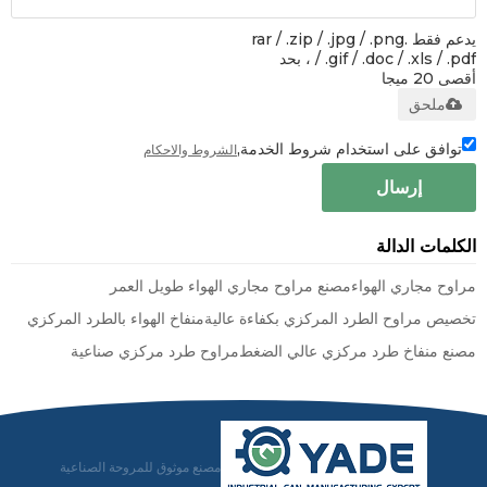
يدعم فقط .rar / .zip / .jpg / .png
/ .gif / .doc / .xls / .pdf ، بحد
أقصى 20 ميجا
ملحق
توافق على استخدام شروط الخدمة,
الشروط والاحكام
إرسال
الكلمات الدالة
مراوح مجاري الهواء
مصنع مراوح مجاري الهواء طويل العمر
تخصيص مراوح الطرد المركزي بكفاءة عالية
منفاخ الهواء بالطرد المركزي
مصنع منفاخ طرد مركزي عالي الضغط
مراوح طرد مركزي صناعية
مصنع موثوق للمروحة الصناعية