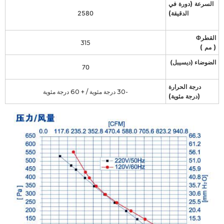
السرعة (دورة في
الدقيقة)
2580
القطرΦ
315
( مم )
الضوضاء (ديسيبل)
70
درجة الحرارة
-30 درجة مئوية / + 60 درجة مئوية
(درجة مئوية)