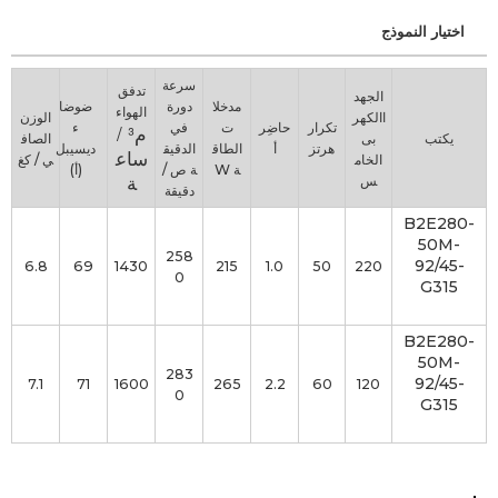
اختيار النموذج
سرعة
تدفق
الجهد
مدخلا
دورة
ضوضا
الهواء
االكهر
الوزن
تكرار
حاضِر
ت
في
م³ /
ء
يكتب
بى
الصاف
هرتز
أ
الطاق
الدقيق
ديسيبل
ساع
الخام
ي / كغ
ة W
ة ص /
(أ)
ة
س
دقيقة
B2E280-
50M-
258
92/45-
6.8
69
1430
215
1.0
50
220
0
G315
B2E280-
50M-
283
92/45-
7.1
71
1600
265
2.2
60
120
0
G315