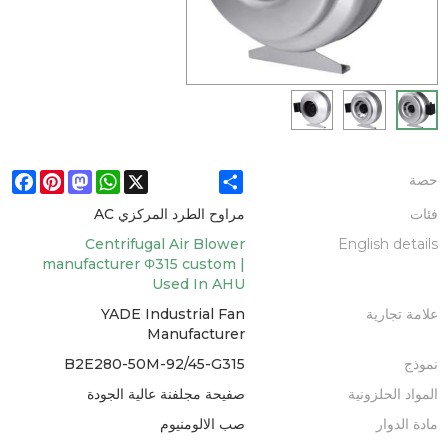
ebook
Pinterest
Mastodon
WhatsApp
X
Share
حصة
فئات
مراوح الطرد المركزي AC
Centrifugal Air Blower
English details
manufacturer Φ315 custom |
Used In AHU
علامة تجارية
YADE Industrial Fan
Manufacturer
نموذج
B2E280-50M-92/45-G315
المواد الحلزونية
صفيحة مجلفنة عالية الجودة
مادة الدوار
صب الالومنيوم