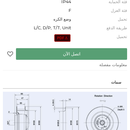
فئة الحماية
IP44
فئة العزل
F
تحمل
وضع الكره
طريقة الدفع
L/C, D/P, T/T, Unit
تحميل
اتصل الآن
معلومات مفصلة
سمات