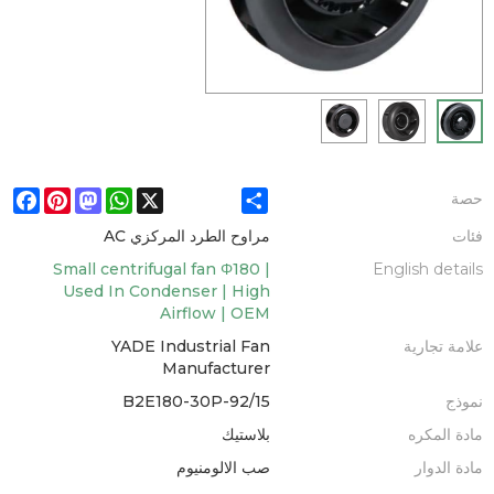
ebook
Pinterest
Mastodon
WhatsApp
X
Share
حصة
فئات
مراوح الطرد المركزي AC
Small centrifugal fan Φ180 |
English details
Used In Condenser | High
Airflow | OEM
علامة تجارية
YADE Industrial Fan
Manufacturer
نموذج
B2E180-30P-92/15
مادة المكره
بلاستيك
مادة الدوار
صب الالومنيوم