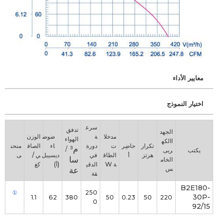
معايير الأداء
اختيار النموذج
سرع
تدفق
الجهد
مدخلا
ة
ضوض
الوزن
الهواء
االكه
تكرار
حاضِر
ت
دورة
م³ /
اء
الصاف
منحن
يكتب
ربى
هرتز
أ
الطاق
في
ديسيبل
ي /
ى
سا
الخام
ة W
الدقي
(أ)
كغ
عة
س
قة
B2E180-
①
250
30P-
1.1
62
380
50
0.23
50
220
0
92/15