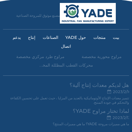
مصنع موثوق للمروحة الصناعية
بيت
منتجات
حول YADE
الصناعات
إنتاج
يدعم
اتصال
مراوح محورية مخصصة
مراوح طرد مركزي مخصصة
محركات القطب المظللة المخصصة
هل لديكم معدات إنتاج آلية؟
2023/2/16
تتميز معدات الإنتاج الأوتوماتيكية بالعديد من المزايا ، حيث تعمل على تحسين الكفاءة
والتحكم في جودة المنتج.
لماذا تختار مراوح YADE؟
2023/2/13
ما هي مميزات مروحة YADE؟ ما هي مميزات المنتج؟