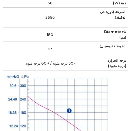
قوة (W)
50
السرعة (دورة في
الدقيقة)
2550
DiameterΦ
180
(مم)
الضوضاء (ديسيبل)
63
درجة الحرارة
-30 درجة مئوية / + 60 درجة مئوية
(درجة مئوية)