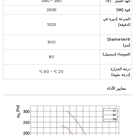
جهد العمل （V）
380 ~ 480
قوة (W)
2630
السرعة (دورة في
الدقيقة)
1020
DiameterΦ
800
(مم)
الضوضاء (ديسيبل)
80
درجة الحرارة
-25 ℃ ~ 60 ℃
(درجة مئوية)
معايير الأداء