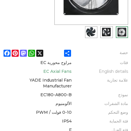
ebook
Pinterest
Mastodon
WhatsApp
X
Share
حصة
فئات
مراوح محورية EC
EC Axial Fans
English details
علامة تجارية
YADE Industrial Fan
Manufacturer
نموذج
EC180-A800-B
مادة الشفرات
الألومنيوم
وضع التحكم
0-10 فولت / PWM
فئة الحماية
IP54
فئة العزل
F