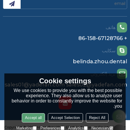
هاتف
+ 86-158-67128766
سكايب
belinda.zhou.dental
بريد إلكتروني
Cookie settings
sales01@yadefan.com sales02@yadefan.com
We use cookies to provide you with the best possible
experience. They also allow us to analyze user
behavior in order to constantly improve the website for
you.
Accept all
Accept Selection
Reject All
Copyright © 2026
Hangzhou Yade Electric Appliance Co.,Ltd.
Support
Marketing
Preferences
Analytics
Necessary