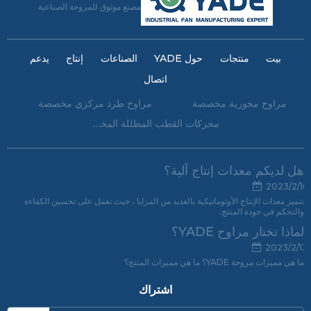
مصنع موثوق للمروحة الصناعية
بيت
منتجات
حول YADE
الصناعات
إنتاج
يدعم
اتصال
مراوح محورية مخصصة
مراوح طرد مركزي مخصصة
محركات القطب المظللة المخصصة
هل لديكم معدات إنتاج آلية؟
2023/2/16
تتميز معدات الإنتاج الأوتوماتيكية بالعديد من المزايا ، حيث تعمل على تحسين الكفاءة
والتحكم في جودة المنتج.
لماذا تختار مراوح YADE؟
2023/2/13
ما هي مميزات مروحة YADE؟ ما هي مميزات المنتج؟
اشتراك