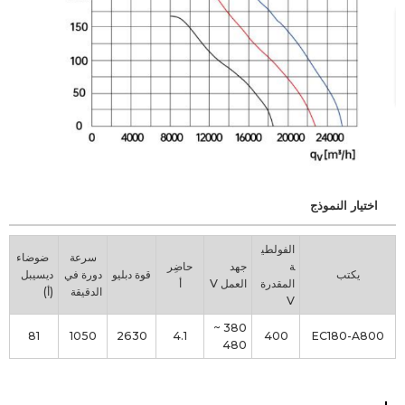
اختيار النموذج
الفولطي
سرعة
ضوضاء
ة
جهد
حاضِر
يكتب
قوة دبليو
دورة في
ديسيبل
المقدرة
العمل V
أ
الدقيقة
(أ)
V
380 ~
81
1050
2630
4.1
400
EC180-A800
480