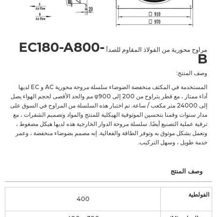
EC180-A800-
مراوح محورية من الفولاذ المقاوم للصدأ
B
وصف المنتج:
المستخدمة في المكثف منخفضة الضوضاء سلسلة مروحة محورية AC و EC لديها
أداء ممتاز ، مع قطر يتراوح من 200 إلى φ900 مم والحد الأقصى لحجم الهواء يصل
إلى 24000 متر مكعب / ساعة. تم اختبار هذه السلسلة من المراوح في السوق على
مدار سنوات وقمنا بتحسين الموثوقية الهيكلية للمنتج والمواد وتصميم الشفرات ، مع
ترقية عملية التصنيع أيضًا. سلسلة مروحة الدوار الخارجية هذه لديها هيكل مضغوط ،
وتعمل بشكل موثوق به وتوفر الطاقة والفعالية. إنه مصمم بضوضاء منخفضة ، وعمر
خدمة طويل ، وسهل التركيب.
وصف المنتج
الفولطية
400