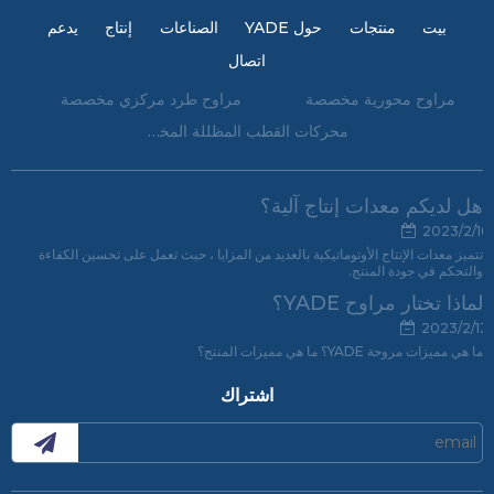
بيت
منتجات
حول YADE
الصناعات
إنتاج
يدعم
اتصال
مراوح محورية مخصصة
مراوح طرد مركزي مخصصة
محركات القطب المظللة المخصصة
هل لديكم معدات إنتاج آلية؟
2023/2/16
تتميز معدات الإنتاج الأوتوماتيكية بالعديد من المزايا ، حيث تعمل على تحسين الكفاءة
والتحكم في جودة المنتج.
لماذا تختار مراوح YADE؟
2023/2/13
ما هي مميزات مروحة YADE؟ ما هي مميزات المنتج؟
اشتراك