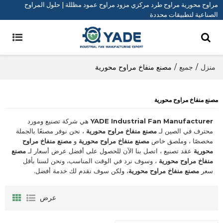
مراوح محورية مراوح طرد مركزي مزود مراوح عمود مظللة | حلول المراوح
الصناعية لتطبيقات محددة
منزل
/
جميع
/
مصنع منفاخ مراوح محورية
مصنع منفاخ مراوح محورية
YADE Industrial Fan Manufacturer
هي شركة تصنيع ومورد
محترف في الصين لـ
مصنع منفاخ مراوح محورية
، نحن نوفر مصنعًا بالجملة
مخصصًا ، وملصق خاص
مصنع منفاخ مراوح محورية
و
مصنع منفاخ مراوح
محورية
عقد تصنيع ، اتصل بنا الآن للحصول على أفضل عرض أسعار لـ
مصنع
منفاخ مراوح محورية
، وسوف نرد في الوقت المناسب، ونحن لسنا بأقل
سعر
مصنع منفاخ مراوح محورية
، ولكن سوف نقدم لك خدمة أفضل.
عرض