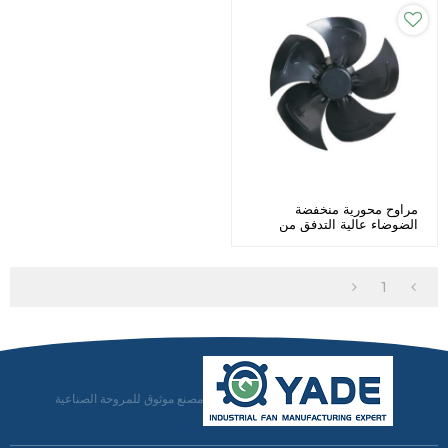
مراوح محورية منخفضة
الضوضاء عالية التدفق من
الفولاذ المقاوم للصدأ Φ330
الشركة المصنعة
1
مصنع موثوق للمروحة الصناعية