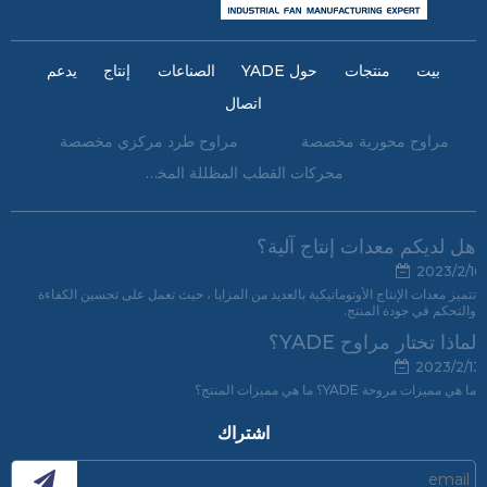
بيت
منتجات
حول YADE
الصناعات
إنتاج
يدعم
اتصال
مراوح محورية مخصصة
مراوح طرد مركزي مخصصة
محركات القطب المظللة المخصصة
هل لديكم معدات إنتاج آلية؟
2023/2/16
تتميز معدات الإنتاج الأوتوماتيكية بالعديد من المزايا ، حيث تعمل على تحسين الكفاءة
والتحكم في جودة المنتج.
لماذا تختار مراوح YADE؟
2023/2/13
ما هي مميزات مروحة YADE؟ ما هي مميزات المنتج؟
اشتراك