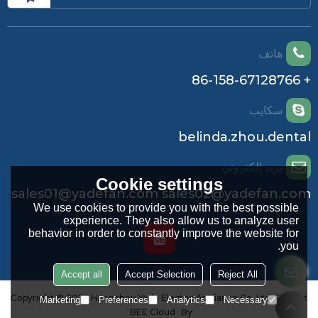
هاتف
+ 86-158-67128766
سكايب
belinda.zhou.dental
بريد إلكتروني
Cookie settings
sales01@yadefan.com sales02@yadefan.com
We use cookies to provide you with the best possible
experience. They also allow us to analyze user
behavior in order to constantly improve the website for
you.
Accept all
Accept Selection
Reject All
Copyright © 2026
Hangzhou Yade Electric Appliance Co.,Ltd.
Support
Marketing
Preferences
Analytics
Necessary
BEE Cloud
By