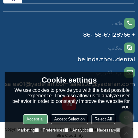
هاتف
+ 86-158-67128766
سكايب
belinda.zhou.dental
بريد إلكتروني
Cookie settings
sales01@yadefan.com sales02@yadefan.com
We use cookies to provide you with the best possible
experience. They also allow us to analyze user
behavior in order to constantly improve the website for
you.
Accept all
Accept Selection
Reject All
Copyright © 2026
Hangzhou Yade Electric Appliance Co.,Ltd.
Support
Marketing
Preferences
Analytics
Necessary
BEE Cloud
By