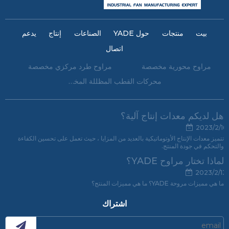
بيت
منتجات
حول YADE
الصناعات
إنتاج
يدعم
اتصال
مراوح محورية مخصصة
مراوح طرد مركزي مخصصة
محركات القطب المظللة المخصصة
هل لديكم معدات إنتاج آلية؟
2023/2/16
تتميز معدات الإنتاج الأوتوماتيكية بالعديد من المزايا ، حيث تعمل على تحسين الكفاءة
والتحكم في جودة المنتج.
لماذا تختار مراوح YADE؟
2023/2/13
ما هي مميزات مروحة YADE؟ ما هي مميزات المنتج؟
اشتراك