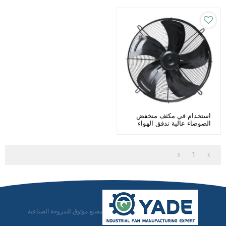
استخدام في مكثف منخفض
الضوضاء عالية تدفق الهواء
الفولاذ المقاوم للصدأ مراوح
محورية Φ 500 الشركة
المصنعة
1
مصنع موثوق للمروحة الصناعية