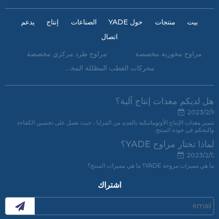
بيت
منتجات
حول YADE
الصناعات
إنتاج
يدعم
اتصال
مراوح محورية مخصصة
مراوح طرد مركزي مخصصة
محركات القطب المظللة المخصصة
هل لديكم معدات إنتاج آلية؟
2023/2/16
تتميز معدات الإنتاج الأوتوماتيكية بالعديد من المزايا ، حيث تعمل على تحسين الكفاءة
والتحكم في جودة المنتج.
لماذا تختار مراوح YADE؟
2023/2/13
ما هي مميزات مروحة YADE؟ ما هي مميزات المنتج؟
اشتراك