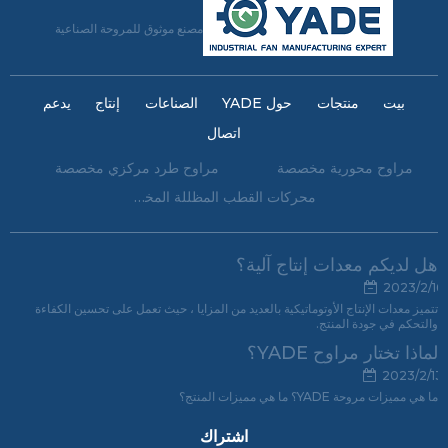
مصنع موثوق للمروحة الصناعية
بيت
منتجات
حول YADE
الصناعات
إنتاج
يدعم
اتصال
مراوح محورية مخصصة
مراوح طرد مركزي مخصصة
محركات القطب المظللة المخصصة
هل لديكم معدات إنتاج آلية؟
2023/2/16
تتميز معدات الإنتاج الأوتوماتيكية بالعديد من المزايا ، حيث تعمل على تحسين الكفاءة
والتحكم في جودة المنتج.
لماذا تختار مراوح YADE؟
2023/2/13
ما هي مميزات مروحة YADE؟ ما هي مميزات المنتج؟
اشتراك