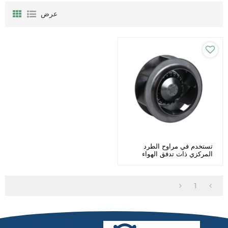
عرض
تستخدم في مراوح الطرد
المركزي ذات تدفق الهواء
العالي للمكثف Φ175 تخصيص
1