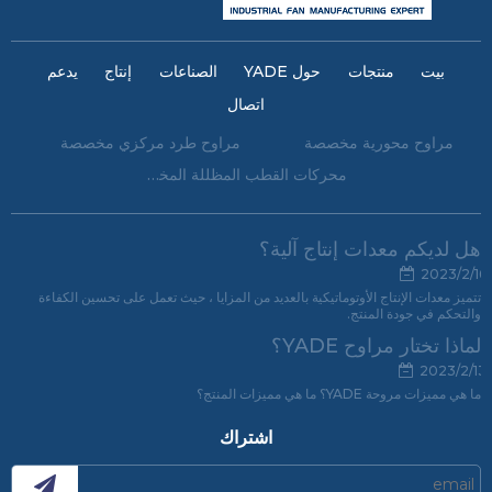
بيت
منتجات
حول YADE
الصناعات
إنتاج
يدعم
اتصال
مراوح محورية مخصصة
مراوح طرد مركزي مخصصة
محركات القطب المظللة المخصصة
هل لديكم معدات إنتاج آلية؟
2023/2/16
تتميز معدات الإنتاج الأوتوماتيكية بالعديد من المزايا ، حيث تعمل على تحسين الكفاءة
والتحكم في جودة المنتج.
لماذا تختار مراوح YADE؟
2023/2/13
ما هي مميزات مروحة YADE؟ ما هي مميزات المنتج؟
اشتراك