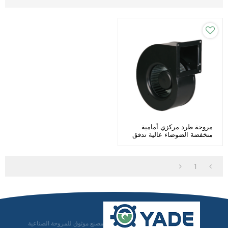
مروحة طرد مركزي أمامية
منخفضة الضوضاء عالية تدفق
الهواء بمدخل واحد Φ160
تخصيص
1
مصنع موثوق للمروحة الصناعية