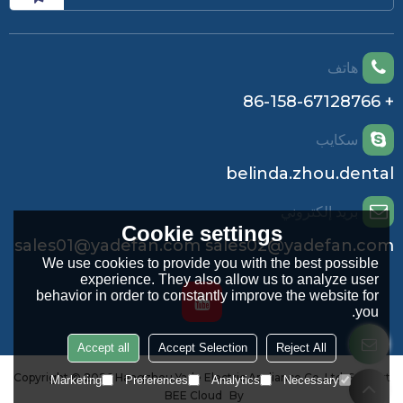
هاتف
+ 86-158-67128766
سكايب
belinda.zhou.dental
بريد إلكتروني
Cookie settings
sales01@yadefan.com sales02@yadefan.com
We use cookies to provide you with the best possible
experience. They also allow us to analyze user
behavior in order to constantly improve the website for
you.
Accept all
Accept Selection
Reject All
Copyright © 2026
Hangzhou Yade Electric Appliance Co.,Ltd.
Support
Marketing
Preferences
Analytics
Necessary
BEE Cloud
By