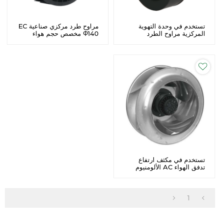
تستخدم في وحدة التهوية
مراوح طرد مركزي صناعية EC
المركزية مراوح الطرد
Φ140 مخصص حجم هواء
المركزي الأمامية Φ140
مرتفع
Custome
تستخدم في مكثف ارتفاع
تدفق الهواء AC الألومنيوم
المكره مراوح الطرد المركزي
Φ355 المصنعة
1