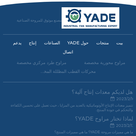
مصنع موثوق للمروحة الصناعية
بيت
منتجات
حول YADE
الصناعات
إنتاج
يدعم
اتصال
مراوح محورية مخصصة
مراوح طرد مركزي مخصصة
محركات القطب المظللة المخصصة
هل لديكم معدات إنتاج آلية؟
2023/2/16
تتميز معدات الإنتاج الأوتوماتيكية بالعديد من المزايا ، حيث تعمل على تحسين الكفاءة
والتحكم في جودة المنتج.
لماذا تختار مراوح YADE؟
2023/2/13
ما هي مميزات مروحة YADE؟ ما هي مميزات المنتج؟