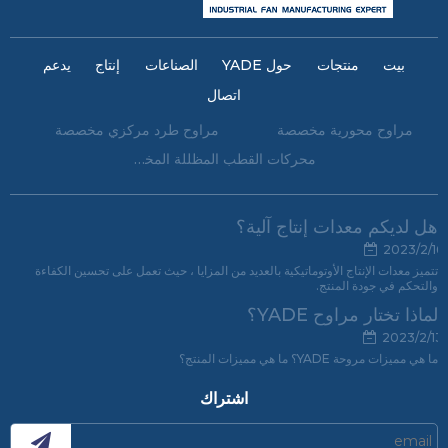
بيت
منتجات
حول YADE
الصناعات
إنتاج
يدعم
اتصال
مراوح محورية مخصصة
مراوح طرد مركزي مخصصة
محركات القطب المظللة المخصصة
هل لديكم معدات إنتاج آلية؟
2023/2/16
تتميز معدات الإنتاج الأوتوماتيكية بالعديد من المزايا ، حيث تعمل على تحسين الكفاءة
والتحكم في جودة المنتج.
لماذا تختار مراوح YADE؟
2023/2/13
ما هي مميزات مروحة YADE؟ ما هي مميزات المنتج؟
اشتراك