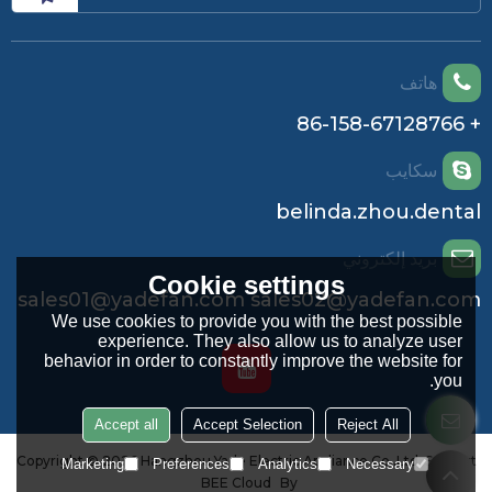
هاتف
+ 86-158-67128766
سكايب
belinda.zhou.dental
بريد إلكتروني
Cookie settings
sales01@yadefan.com sales02@yadefan.com
We use cookies to provide you with the best possible
experience. They also allow us to analyze user
behavior in order to constantly improve the website for
you.
Accept all
Accept Selection
Reject All
Copyright © 2026
Hangzhou Yade Electric Appliance Co.,Ltd.
Support
Marketing
Preferences
Analytics
Necessary
BEE Cloud
By