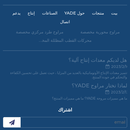
بيت
منتجات
حول YADE
الصناعات
إنتاج
يدعم
اتصال
مراوح محورية مخصصة
مراوح طرد مركزي مخصصة
محركات القطب المظللة المخصصة
هل لديكم معدات إنتاج آلية؟
2023/2/16
تتميز معدات الإنتاج الأوتوماتيكية بالعديد من المزايا ، حيث تعمل على تحسين الكفاءة
والتحكم في جودة المنتج.
لماذا تختار مراوح YADE؟
2023/2/13
ما هي مميزات مروحة YADE؟ ما هي مميزات المنتج؟
اشتراك