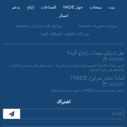
بيت
منتجات
حول YADE
الصناعات
إنتاج
يدعم
اتصال
مراوح محورية مخصصة
مراوح طرد مركزي مخصصة
محركات القطب المظللة المخصصة
هل لديكم معدات إنتاج آلية؟
2023/2/16
تتميز معدات الإنتاج الأوتوماتيكية بالعديد من المزايا ، حيث تعمل على تحسين الكفاءة
والتحكم في جودة المنتج.
لماذا تختار مراوح YADE؟
2023/2/13
ما هي مميزات مروحة YADE؟ ما هي مميزات المنتج؟
اشتراك