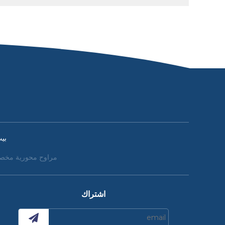
بي
مراوح محورية مخص
اشتراك