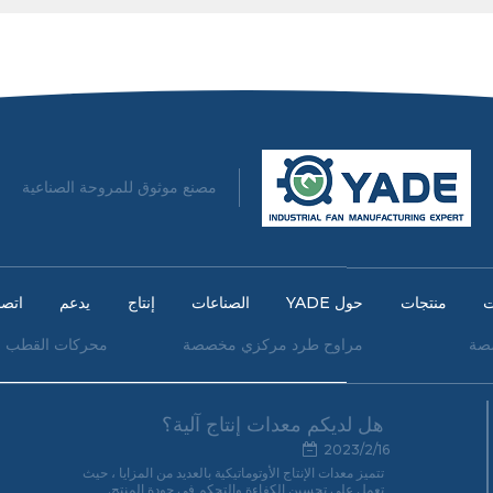
مصنع موثوق للمروحة الصناعية
ت
منتجات
حول YADE
الصناعات
إنتاج
يدعم
اتصا
صة
مراوح طرد مركزي مخصصة
محركات القطب ا
هل لديكم معدات إنتاج آلية؟
2023/2/16
تتميز معدات الإنتاج الأوتوماتيكية بالعديد من المزايا ، حيث
تعمل على تحسين الكفاءة والتحكم في جودة المنتج.