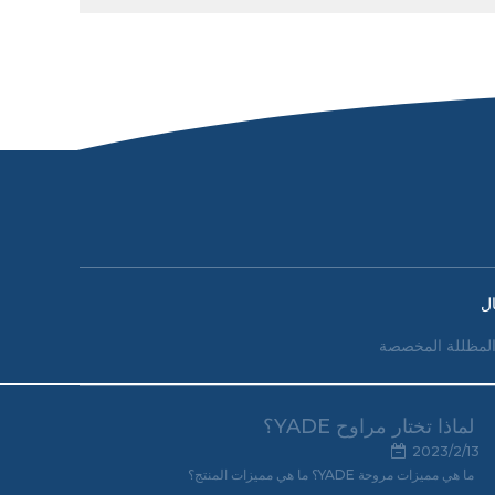
ل
لمظللة المخصصة
لماذا تختار مراوح YADE؟
2023/2/13
ما هي مميزات مروحة YADE؟ ما هي مميزات المنتج؟