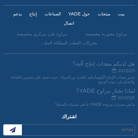
بيت
منتجات
حول YADE
الصناعات
إنتاج
يدعم
اتصال
مراوح محورية مخصصة
مراوح طرد مركزي مخصصة
محركات القطب المظللة المخصصة
هل لديكم معدات إنتاج آلية؟
2023/2/16
تتميز معدات الإنتاج الأوتوماتيكية بالعديد من المزايا ، حيث تعمل على تحسين الكفاءة
والتحكم في جودة المنتج.
لماذا تختار مراوح YADE؟
2023/2/13
ما هي مميزات مروحة YADE؟ ما هي مميزات المنتج؟
اشتراك