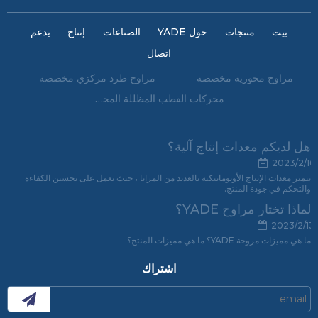
بيت
منتجات
حول YADE
الصناعات
إنتاج
يدعم
اتصال
مراوح محورية مخصصة
مراوح طرد مركزي مخصصة
محركات القطب المظللة المخصصة
هل لديكم معدات إنتاج آلية؟
2023/2/16
تتميز معدات الإنتاج الأوتوماتيكية بالعديد من المزايا ، حيث تعمل على تحسين الكفاءة
والتحكم في جودة المنتج.
لماذا تختار مراوح YADE؟
2023/2/13
ما هي مميزات مروحة YADE؟ ما هي مميزات المنتج؟
اشتراك