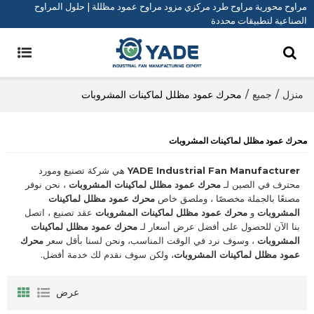
مراوح محورية مراوح طرد مركزي مزود مراوح عمود مظللة | حلول المراوح
الصناعية لتطبيقات محددة
منزل
/
جميع
/
محرك عمود مظلل لماكينات المشروبات
محرك عمود مظلل لماكينات المشروبات
YADE Industrial Fan Manufacturer
هي شركة تصنيع ومورد
محترف في الصين لـ
محرك عمود مظلل لماكينات المشروبات
، نحن نوفر
مصنعًا بالجملة مخصصًا ، وملصق خاص
محرك عمود مظلل لماكينات
المشروبات
و
محرك عمود مظلل لماكينات المشروبات
عقد تصنيع ، اتصل
بنا الآن للحصول على أفضل عرض أسعار لـ
محرك عمود مظلل لماكينات
المشروبات
، وسوف نرد في الوقت المناسب، ونحن لسنا بأقل سعر
محرك
عمود مظلل لماكينات المشروبات
، ولكن سوف نقدم لك خدمة أفضل.
عرض