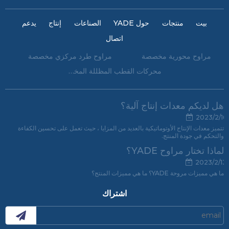
بيت
منتجات
حول YADE
الصناعات
إنتاج
يدعم
اتصال
مراوح محورية مخصصة
مراوح طرد مركزي مخصصة
محركات القطب المظللة المخصصة
هل لديكم معدات إنتاج آلية؟
2023/2/16
تتميز معدات الإنتاج الأوتوماتيكية بالعديد من المزايا ، حيث تعمل على تحسين الكفاءة
والتحكم في جودة المنتج.
لماذا تختار مراوح YADE؟
2023/2/13
ما هي مميزات مروحة YADE؟ ما هي مميزات المنتج؟
اشتراك